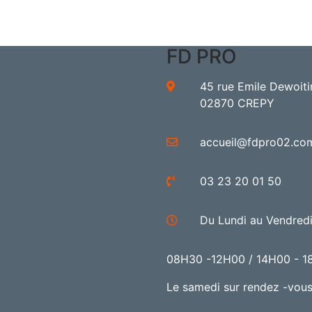
FD PRO
45 rue Emile Dewoiti
02870 CREPY
accueil@fdpro02.co
03 23 20 01 50
Du Lundi au Vendred
08H30 -12H00 / 14H00 - 
Le samedi sur rendez -vou