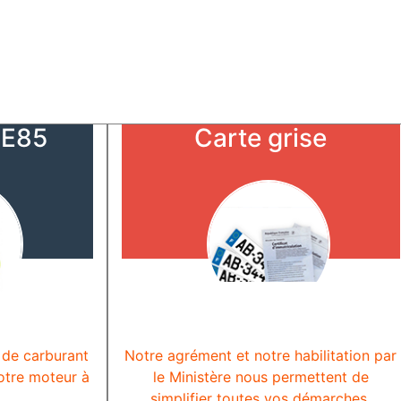
 E85
Carte grise
 de carburant
Notre agrément et notre habilitation par
otre moteur à
le Ministère nous permettent de
simplifier toutes vos démarches.