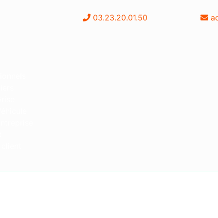
03.23.20.01.50
a
ionnels
iers
rise
éhicule
ntreprise
t
client