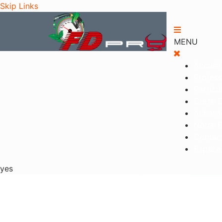
Skip Links
MENU
Accueil
Profess
Particul
Carte G
Achat V
Notre E
Contac
Espace 
yes