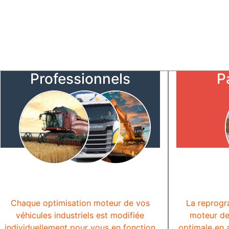
Professionnels
P
Chaque optimisation moteur de vos
La reprogr
véhicules industriels est modifiée
moteur de
individuellement pour vous en fonction
optimale en 