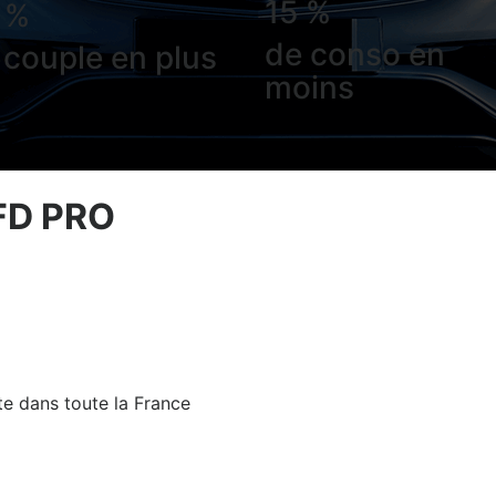
15 %
 %
de conso en
 couple en plus
moins
FD PRO
te dans toute la France