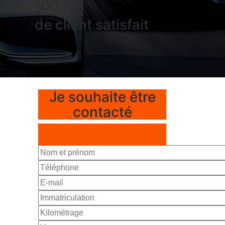
100 %
de client satisfait
Je souhaite être
contacté