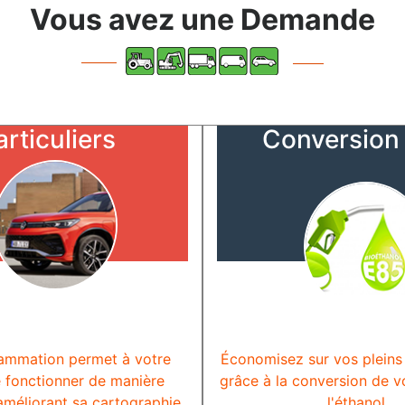
Vous avez une
Demande
articuliers
Conversion
ammation permet à votre
Économisez sur vos pleins
 fonctionner de manière
grâce à la conversion de v
améliorant sa cartographie.
l'éthanol.